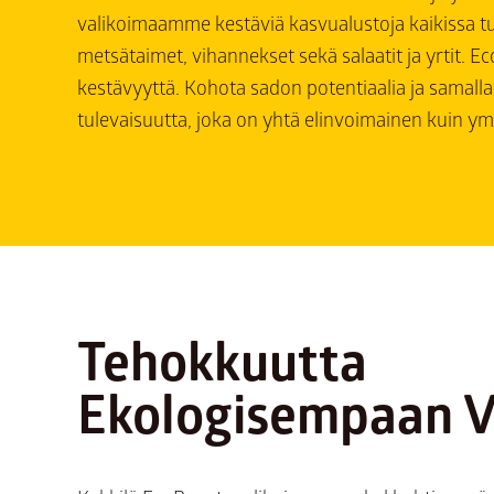
valikoimaamme kestäviä kasvualustoja kaikissa tuo
metsätaimet, vihannekset sekä salaatit ja yrtit. E
kestävyyttä. Kohota sadon potentiaalia ja samall
tulevaisuutta, joka on yhtä elinvoimainen kuin ym
Tehokkuutta
Ekologisempaan Vi