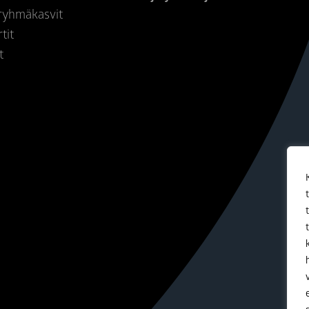
 ryhmäkasvit
rtit
t