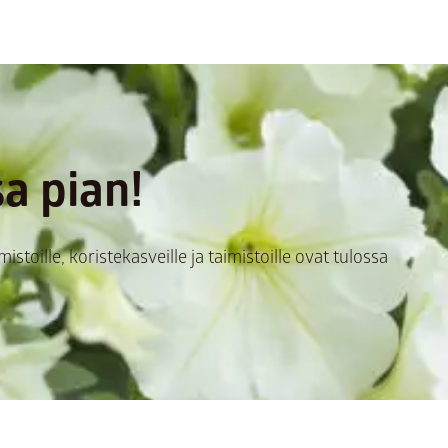
a pian!
mistoille, koristekasveille ja taimistoille ovat tulossa