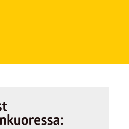
st
nkuoressa: