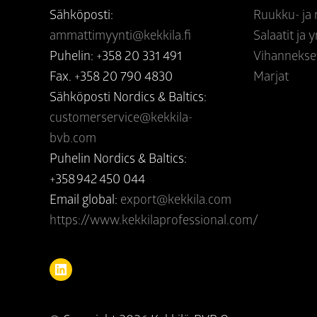
Sähköposti:
Ruukku- ja
ammattimyynti@kekkila.fi
Salaatit ja y
Puhelin: +358 20 331 491
Vihannekse
Fax. +358 20 790 4830
Marjat
Sähköposti Nordics & Baltics:
customerservice@kekkila-
bvb.com
Puhelin Nordics & Baltics:
+358 942 450 044
Email global:
export@kekkila.com
https://www.kekkilaprofessional.com/