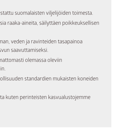
stattu suomalaisten viljelijöiden toimesta.
ia raaka-aineita, säilyttäen poikkeuksellisen
lman, veden ja ravinteiden tasapainoa
svun saavuttamiseksi.
mattomasti olemassa oleviin
in.
ollisuuden standardien mukaisten koneiden
oita kuten perinteisten kasvualustojemme