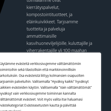
toimialamme ovat
kierrätyspalvelut,
kompostointituotteet, ja
eläinkuivikkeet. Tarjoamme
tuotteita ja palveluja
ammattimaisille
kasvihuoneviljelijöille, kuluttajille ja
viherrakentajille yli 100 maahan
ympäri maailmaa. Yhdessä
Käytämme evästeitä verkkosivujemme välttämättömiin
asiakkaidemme kanssa
toimintoihin sekä tilastollisiin että markkinoinnillisiin
rakennamme parempaa
tarkoituksiin. Osa evästeistä liittyy kolmansien osapuolten
tulevaisuutta.
tarjoamiin palveluihin. Valitsemalla ”Hyväksy kaikki” hyväksyt
kaikkien evästeiden käytön. Valitsemalla ”Vain välttämättömät”
hyväksyt vain verkkosivujemme toiminnan kannalta
Visit Kekkilä-BVB
välttämättömät evästeet. Voit myös valita itse haluamasi
evästekategoriat Evästeasetusten kautta ja päivittää