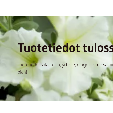
Tuotetiedot tuloss
Tuotetiedot salaateilla, yrteille, marjoille, metsätai
pian!