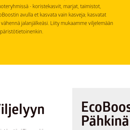
teryhmissä - koristekasvit, marjat, taimistot,
coBoostin avulla et kasvata vain kasveja; kasvatat
a vähennä jalanjälkeäsi. Liity mukaamme viljelemään
päristötietoinenkin.
EcoBoo
ljelyyn
Pähkinä