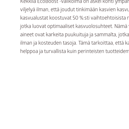
Kekkilä EcoBoost -valikoima on askel kohti ympä
viljelyä ilman, että joudut tinkimään kasvien kasv
kasvualustat koostuvat 50 %:sti vaihtoehtoisista 
jotka luovat optimaaliset kasvuolosuhteet. Nämä 
aineet ovat karkeita puukuituja ja sammalta, jotk
ilman ja kosteuden tasoja. Tämä tarkoittaa, että k
helppoa ja turvallista kuin perinteisten tuotteid