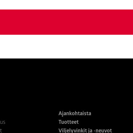
Ajankohtaista
tus
Tuotteet
t
Viljelyvinkit ja -neuvot