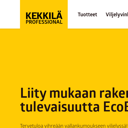
Tuotteet
Viljelyvin
Liity mukaan rak
tulevaisuutta Eco
Tervetuloa vihreään vallankumoukseen viljelyssä!