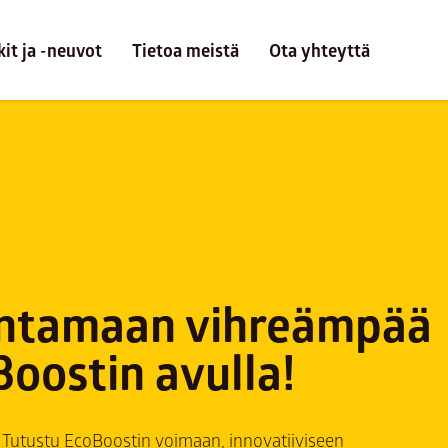
kit ja -neuvot
Tietoa meistä
Ota yhteyttä
entamaan vihreämpää
Boostin avulla!
 Tutustu EcoBoostin voimaan, innovatiiviseen