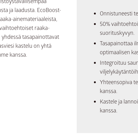
ristöystävällisempää
usta ja laadusta. EcoBoost-
Onnistuneesti te
raaka-ainemateriaaleista,
50% vaihtoehtois
vaihtoehtoiset raaka-
suorituskyvyn.
a yhdessä tasapainottavat
Tasapainottaa i
asviesi kastelu on yhtä
optimaalisen ka
emme kanssa.
Integroituu sau
viljelykäytäntöih
Yhteensopiva te
kanssa.
Kastele ja lann
kanssa.