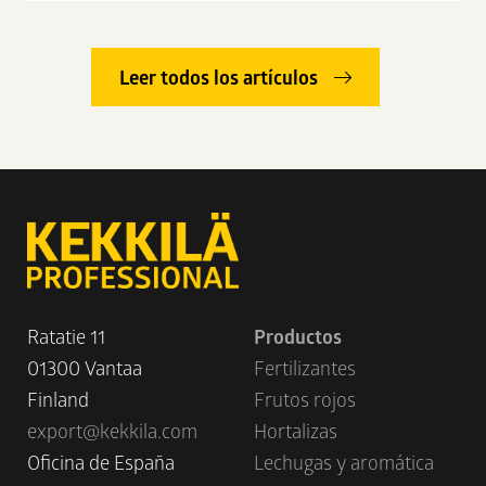
Leer todos los artículos
Ratatie 11
Productos
01300 Vantaa
Fertilizantes
Finland
Frutos rojos
export@kekkila.com
Hortalizas
Oficina de España
Lechugas y aromática