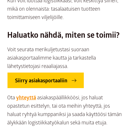
Kun voit luottaa logistiikkaasi, voit keskittyä siihen,
mikä on olennaista: tasalaatuisen tuotteen
toimittamiseen viljelijöille.
Haluatko nähdä, miten se toimii?
Voit seurata merikuljetustasi suoraan
asiakasportaalimme kautta ja tarkastella
lähetystietojasi reaaliajassa.
Siirry asiakasportaaliin
Ota
yhteyttä
asiakaspäällikköösi, jos haluat
opastetun esittelyn, tai ota meihin yhteyttä, jos
haluat ryhtyä kumppaniksi ja saada käyttöösi tämän
älykkään logistiikkatyökalun sekä muita etuja.