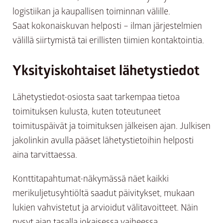
logistiikan ja kaupallisen toiminnan välille.
Saat kokonaiskuvan helposti – ilman järjestelmien
välillä siirtymistä tai erillisten tiimien kontaktointia.
Yksityiskohtaiset lähetystiedot
Lähetystiedot-osiosta saat tarkempaa tietoa
toimituksen kulusta, kuten toteutuneet
toimituspäivät ja toimituksen jälkeisen ajan. Julkisen
jakolinkin avulla pääset lähetystietoihin helposti
aina tarvittaessa.
Konttitapahtumat-näkymässä näet kaikki
merikuljetusyhtiöltä saadut päivitykset, mukaan
lukien vahvistetut ja arvioidut välitavoitteet. Näin
pysyt ajan tasalla jokaisessa vaiheessa.