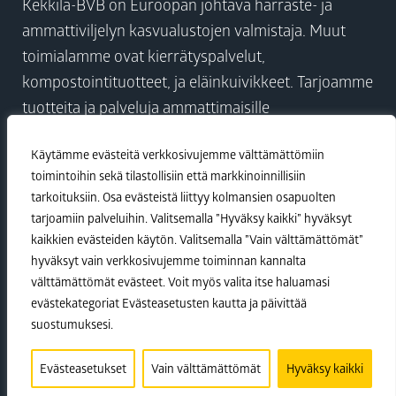
Kekkilä-BVB on Euroopan johtava harraste- ja
ammattiviljelyn kasvualustojen valmistaja. Muut
toimialamme ovat kierrätyspalvelut,
kompostointituotteet, ja eläinkuivikkeet. Tarjoamme
tuotteita ja palveluja ammattimaisille
kasvihuoneviljelijöille, kuluttajille ja viherrakentajille
Käytämme evästeitä verkkosivujemme välttämättömiin
yli 100 maahan ympäri maailmaa. Yhdessä
toimintoihin sekä tilastollisiin että markkinoinnillisiin
asiakkaidemme kanssa rakennamme parempaa
tarkoituksiin. Osa evästeistä liittyy kolmansien osapuolten
tulevaisuutta.
tarjoamiin palveluihin. Valitsemalla ”Hyväksy kaikki” hyväksyt
kaikkien evästeiden käytön. Valitsemalla ”Vain välttämättömät”
hyväksyt vain verkkosivujemme toiminnan kannalta
Visit Kekkilä-BVB
välttämättömät evästeet. Voit myös valita itse haluamasi
evästekategoriat Evästeasetusten kautta ja päivittää
suostumuksesi.
Vastuullisuus
•
Tietosuojaseloste
•
Yritysvastuupolitiikka
Evästeasetukset
Vain välttämättömät
Hyväksy kaikki