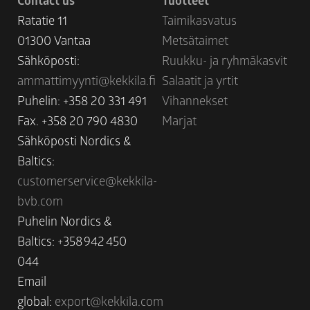
Ratatie 11
Taimikasvatus
01300 Vantaa
Metsätaimet
Sähköposti:
Ruukku- ja ryhmäkasvit
ammattimyynti@kekkila.fi
Salaatit ja yrtit
Puhelin: +358 20 331 491
Vihannekset
Fax. +358 20 790 4830
Marjat
Sähköposti Nordics &
Baltics:
customerservice@kekkila-
bvb.com
Puhelin Nordics &
Baltics: +358 942 450
044
Email
global:
export@kekkila.com